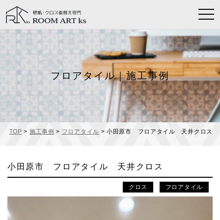
t
o
g
g
l
e
フロアタイル｜施工事例
n
a
v
i
g
a
TOP
>
施工事例
>
フロアタイル
>
小田原市 フロアタイル 天井クロス
t
i
o
小田原市 フロアタイル 天井クロス
n
クロス
フロアタイル