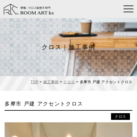
t
o
g
g
l
e
クロス｜施工事例
n
a
v
i
g
a
TOP
>
施工事例
>
クロス
>
多摩市 戸建 アクセントクロス
t
i
o
多摩市 戸建 アクセントクロス
n
クロス